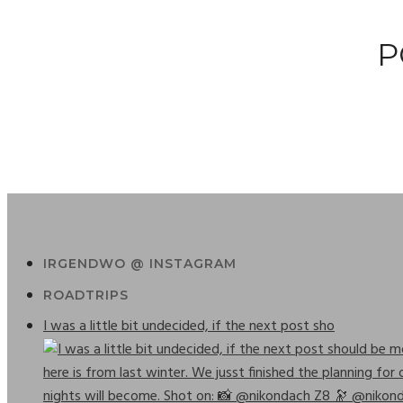
P
IRGENDWO @ INSTAGRAM
ROADTRIPS
I was a little bit undecided, if the next post sho