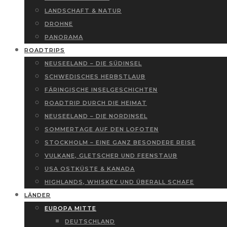
LANDSCHAFT & NATUR
DROHNE
PANORAMA
ROADTRIPS
NEUSEELAND – DIE SÜDINSEL
SCHWEDISCHES HERBSTLAUB
FÄRINGISCHE INSELGESCHICHTEN
ROADTRIP DURCH DIE HEIMAT
NEUSEELAND – DIE NORDINSEL
SOMMERTAGE AUF DEN LOFOTEN
STOCKHOLM – EINE GANZ BESONDERE REISE
VULKANE, GLETSCHER UND FEENSTAUB
USA OSTKÜSTE & KANADA
HIGHLANDS, WHISKEY UND ÜBERALL SCHAFE
LÄNDER
EUROPA MITTE
DEUTSCHLAND