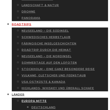
LANDSCHAFT & NATUR
DROHNE
PANORAMA
ROADTRIPS
NEUSEELAND – DIE SÜDINSEL
SCHWEDISCHES HERBSTLAUB
FÄRINGISCHE INSELGESCHICHTEN
ROADTRIP DURCH DIE HEIMAT
NEUSEELAND – DIE NORDINSEL
SOMMERTAGE AUF DEN LOFOTEN
STOCKHOLM – EINE GANZ BESONDERE REISE
VULKANE, GLETSCHER UND FEENSTAUB
USA OSTKÜSTE & KANADA
HIGHLANDS, WHISKEY UND ÜBERALL SCHAFE
LÄNDER
EUROPA MITTE
DEUTSCHLAND