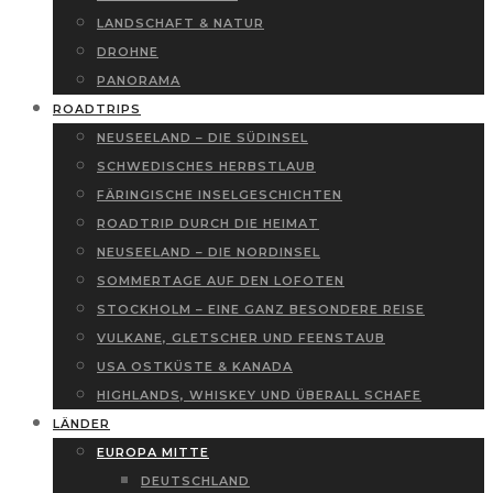
LANDSCHAFT & NATUR
DROHNE
PANORAMA
ROADTRIPS
NEUSEELAND – DIE SÜDINSEL
SCHWEDISCHES HERBSTLAUB
FÄRINGISCHE INSELGESCHICHTEN
ROADTRIP DURCH DIE HEIMAT
NEUSEELAND – DIE NORDINSEL
SOMMERTAGE AUF DEN LOFOTEN
STOCKHOLM – EINE GANZ BESONDERE REISE
VULKANE, GLETSCHER UND FEENSTAUB
USA OSTKÜSTE & KANADA
HIGHLANDS, WHISKEY UND ÜBERALL SCHAFE
LÄNDER
EUROPA MITTE
DEUTSCHLAND