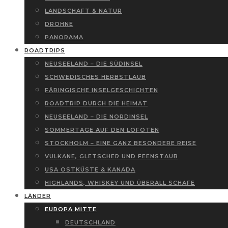
LANDSCHAFT & NATUR
DROHNE
PANORAMA
ROADTRIPS
NEUSEELAND – DIE SÜDINSEL
SCHWEDISCHES HERBSTLAUB
FÄRINGISCHE INSELGESCHICHTEN
ROADTRIP DURCH DIE HEIMAT
NEUSEELAND – DIE NORDINSEL
SOMMERTAGE AUF DEN LOFOTEN
STOCKHOLM – EINE GANZ BESONDERE REISE
VULKANE, GLETSCHER UND FEENSTAUB
USA OSTKÜSTE & KANADA
HIGHLANDS, WHISKEY UND ÜBERALL SCHAFE
LÄNDER
EUROPA MITTE
DEUTSCHLAND