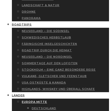
LANDSCHAFT & NATUR
DROHNE
PANORAMA
ROADTRIPS
NEUSEELAND – DIE SÜDINSEL
SCHWEDISCHES HERBSTLAUB
FÄRINGISCHE INSELGESCHICHTEN
ROADTRIP DURCH DIE HEIMAT
NEUSEELAND – DIE NORDINSEL
SOMMERTAGE AUF DEN LOFOTEN
STOCKHOLM – EINE GANZ BESONDERE REISE
VULKANE, GLETSCHER UND FEENSTAUB
USA OSTKÜSTE & KANADA
HIGHLANDS, WHISKEY UND ÜBERALL SCHAFE
LÄNDER
EUROPA MITTE
DEUTSCHLAND