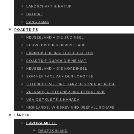
LANDSCHAFT & NATUR
DROHNE
PANORAMA
ROADTRIPS
NEUSEELAND – DIE SÜDINSEL
SCHWEDISCHES HERBSTLAUB
FÄRINGISCHE INSELGESCHICHTEN
ROADTRIP DURCH DIE HEIMAT
NEUSEELAND – DIE NORDINSEL
SOMMERTAGE AUF DEN LOFOTEN
STOCKHOLM – EINE GANZ BESONDERE REISE
VULKANE, GLETSCHER UND FEENSTAUB
USA OSTKÜSTE & KANADA
HIGHLANDS, WHISKEY UND ÜBERALL SCHAFE
LÄNDER
EUROPA MITTE
DEUTSCHLAND