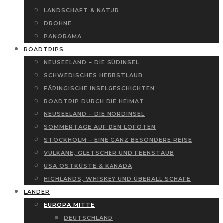
LANDSCHAFT & NATUR
DROHNE
PANORAMA
ROADTRIPS
NEUSEELAND – DIE SÜDINSEL
SCHWEDISCHES HERBSTLAUB
FÄRINGISCHE INSELGESCHICHTEN
ROADTRIP DURCH DIE HEIMAT
NEUSEELAND – DIE NORDINSEL
SOMMERTAGE AUF DEN LOFOTEN
STOCKHOLM – EINE GANZ BESONDERE REISE
VULKANE, GLETSCHER UND FEENSTAUB
USA OSTKÜSTE & KANADA
HIGHLANDS, WHISKEY UND ÜBERALL SCHAFE
LÄNDER
EUROPA MITTE
DEUTSCHLAND