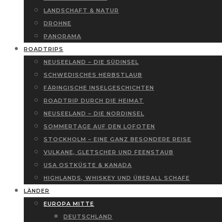
LANDSCHAFT & NATUR
DROHNE
PANORAMA
ROADTRIPS
NEUSEELAND – DIE SÜDINSEL
SCHWEDISCHES HERBSTLAUB
FÄRINGISCHE INSELGESCHICHTEN
ROADTRIP DURCH DIE HEIMAT
NEUSEELAND – DIE NORDINSEL
SOMMERTAGE AUF DEN LOFOTEN
STOCKHOLM – EINE GANZ BESONDERE REISE
VULKANE, GLETSCHER UND FEENSTAUB
USA OSTKÜSTE & KANADA
HIGHLANDS, WHISKEY UND ÜBERALL SCHAFE
LÄNDER
EUROPA MITTE
DEUTSCHLAND