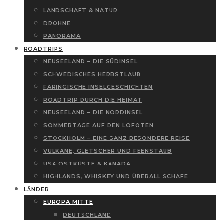
LANDSCHAFT & NATUR
DROHNE
PANORAMA
ROADTRIPS
NEUSEELAND – DIE SÜDINSEL
SCHWEDISCHES HERBSTLAUB
FÄRINGISCHE INSELGESCHICHTEN
ROADTRIP DURCH DIE HEIMAT
NEUSEELAND – DIE NORDINSEL
SOMMERTAGE AUF DEN LOFOTEN
STOCKHOLM – EINE GANZ BESONDERE REISE
VULKANE, GLETSCHER UND FEENSTAUB
USA OSTKÜSTE & KANADA
HIGHLANDS, WHISKEY UND ÜBERALL SCHAFE
LÄNDER
EUROPA MITTE
DEUTSCHLAND