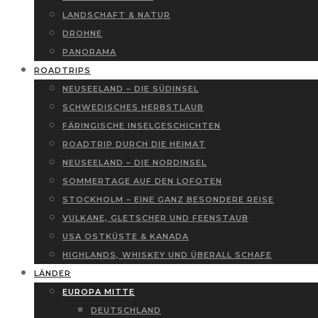
LANDSCHAFT & NATUR
DROHNE
PANORAMA
ROADTRIPS
NEUSEELAND – DIE SÜDINSEL
SCHWEDISCHES HERBSTLAUB
FÄRINGISCHE INSELGESCHICHTEN
ROADTRIP DURCH DIE HEIMAT
NEUSEELAND – DIE NORDINSEL
SOMMERTAGE AUF DEN LOFOTEN
STOCKHOLM – EINE GANZ BESONDERE REISE
VULKANE, GLETSCHER UND FEENSTAUB
USA OSTKÜSTE & KANADA
HIGHLANDS, WHISKEY UND ÜBERALL SCHAFE
LÄNDER
EUROPA MITTE
DEUTSCHLAND