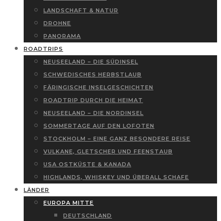
LANDSCHAFT & NATUR
DROHNE
PANORAMA
ROADTRIPS
NEUSEELAND – DIE SÜDINSEL
SCHWEDISCHES HERBSTLAUB
FÄRINGISCHE INSELGESCHICHTEN
ROADTRIP DURCH DIE HEIMAT
NEUSEELAND – DIE NORDINSEL
SOMMERTAGE AUF DEN LOFOTEN
STOCKHOLM – EINE GANZ BESONDERE REISE
VULKANE, GLETSCHER UND FEENSTAUB
USA OSTKÜSTE & KANADA
HIGHLANDS, WHISKEY UND ÜBERALL SCHAFE
LÄNDER
EUROPA MITTE
DEUTSCHLAND