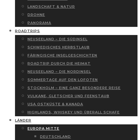
LANDSCHAFT & NATUR
DROHNE
PANORAMA
ROADTRIPS
NEUSEELAND – DIE SÜDINSEL
SCHWEDISCHES HERBSTLAUB
FÄRINGISCHE INSELGESCHICHTEN
ROADTRIP DURCH DIE HEIMAT
NEUSEELAND – DIE NORDINSEL
SOMMERTAGE AUF DEN LOFOTEN
STOCKHOLM – EINE GANZ BESONDERE REISE
VULKANE, GLETSCHER UND FEENSTAUB
USA OSTKÜSTE & KANADA
HIGHLANDS, WHISKEY UND ÜBERALL SCHAFE
LÄNDER
EUROPA MITTE
DEUTSCHLAND