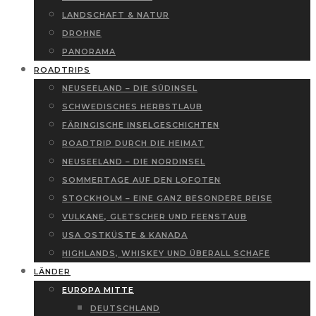
LANDSCHAFT & NATUR
DROHNE
PANORAMA
ROADTRIPS
NEUSEELAND – DIE SÜDINSEL
SCHWEDISCHES HERBSTLAUB
FÄRINGISCHE INSELGESCHICHTEN
ROADTRIP DURCH DIE HEIMAT
NEUSEELAND – DIE NORDINSEL
SOMMERTAGE AUF DEN LOFOTEN
STOCKHOLM – EINE GANZ BESONDERE REISE
VULKANE, GLETSCHER UND FEENSTAUB
USA OSTKÜSTE & KANADA
HIGHLANDS, WHISKEY UND ÜBERALL SCHAFE
LÄNDER
EUROPA MITTE
DEUTSCHLAND