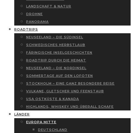
LANDSCHAFT & NATUR
DROHNE
PANORAMA
ROADTRIPS
NEUSEELAND – DIE SÜDINSEL
SCHWEDISCHES HERBSTLAUB
FÄRINGISCHE INSELGESCHICHTEN
ROADTRIP DURCH DIE HEIMAT
NEUSEELAND – DIE NORDINSEL
SOMMERTAGE AUF DEN LOFOTEN
STOCKHOLM – EINE GANZ BESONDERE REISE
VULKANE, GLETSCHER UND FEENSTAUB
USA OSTKÜSTE & KANADA
HIGHLANDS, WHISKEY UND ÜBERALL SCHAFE
LÄNDER
EUROPA MITTE
DEUTSCHLAND