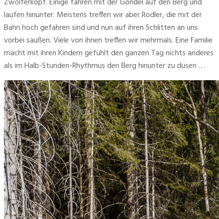
Zwölferkopf. Einige fahren mit der Gondel auf den Berg und 
laufen hinunter. Meistens treffen wir aber Rodler, die mit der 
Bahn hoch gefahren sind und nun auf ihren Schlitten an uns 
vorbei saußen. Viele von ihnen treffen wir mehrmals. Eine Familie 
macht mit ihren Kindern gefühlt den ganzen Tag nichts anderes 
als im Halb-Stunden-Rhythmus den Berg hinunter zu düsen … 