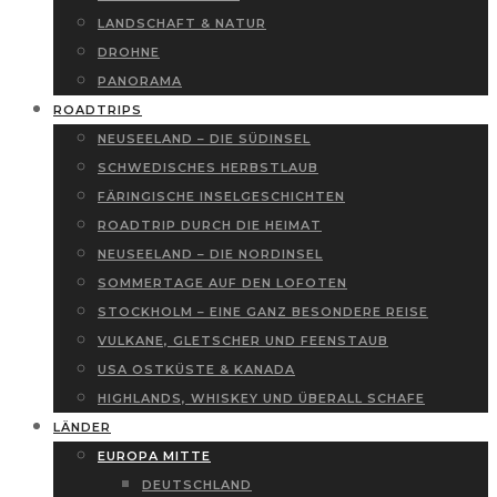
LANDSCHAFT & NATUR
DROHNE
PANORAMA
ROADTRIPS
NEUSEELAND – DIE SÜDINSEL
SCHWEDISCHES HERBSTLAUB
FÄRINGISCHE INSELGESCHICHTEN
ROADTRIP DURCH DIE HEIMAT
NEUSEELAND – DIE NORDINSEL
SOMMERTAGE AUF DEN LOFOTEN
STOCKHOLM – EINE GANZ BESONDERE REISE
VULKANE, GLETSCHER UND FEENSTAUB
USA OSTKÜSTE & KANADA
HIGHLANDS, WHISKEY UND ÜBERALL SCHAFE
LÄNDER
EUROPA MITTE
DEUTSCHLAND