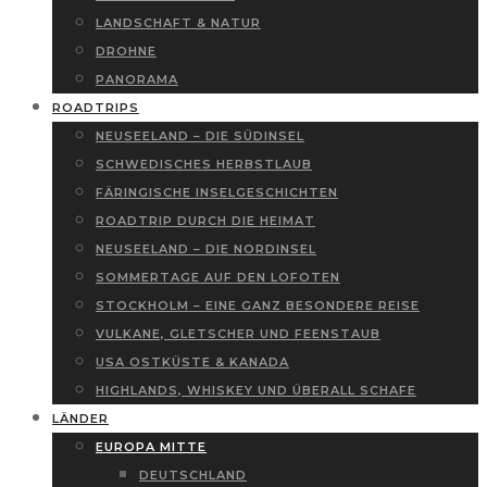
LANDSCHAFT & NATUR
DROHNE
PANORAMA
ROADTRIPS
NEUSEELAND – DIE SÜDINSEL
SCHWEDISCHES HERBSTLAUB
FÄRINGISCHE INSELGESCHICHTEN
ROADTRIP DURCH DIE HEIMAT
NEUSEELAND – DIE NORDINSEL
SOMMERTAGE AUF DEN LOFOTEN
STOCKHOLM – EINE GANZ BESONDERE REISE
VULKANE, GLETSCHER UND FEENSTAUB
USA OSTKÜSTE & KANADA
HIGHLANDS, WHISKEY UND ÜBERALL SCHAFE
LÄNDER
EUROPA MITTE
DEUTSCHLAND