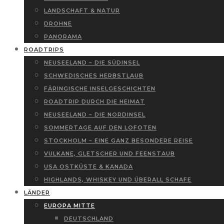
LANDSCHAFT & NATUR
DROHNE
PANORAMA
ROADTRIPS
NEUSEELAND – DIE SÜDINSEL
SCHWEDISCHES HERBSTLAUB
FÄRINGISCHE INSELGESCHICHTEN
ROADTRIP DURCH DIE HEIMAT
NEUSEELAND – DIE NORDINSEL
SOMMERTAGE AUF DEN LOFOTEN
STOCKHOLM – EINE GANZ BESONDERE REISE
VULKANE, GLETSCHER UND FEENSTAUB
USA OSTKÜSTE & KANADA
HIGHLANDS, WHISKEY UND ÜBERALL SCHAFE
LÄNDER
EUROPA MITTE
DEUTSCHLAND