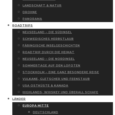
LANDSCHAFT & NATUR
DROHNE
PANORAMA
ROADTRIPS
NEUSEELAND – DIE SÜDINSEL
SCHWEDISCHES HERBSTLAUB
FÄRINGISCHE INSELGESCHICHTEN
ROADTRIP DURCH DIE HEIMAT
NEUSEELAND – DIE NORDINSEL
SOMMERTAGE AUF DEN LOFOTEN
STOCKHOLM – EINE GANZ BESONDERE REISE
VULKANE, GLETSCHER UND FEENSTAUB
USA OSTKÜSTE & KANADA
HIGHLANDS, WHISKEY UND ÜBERALL SCHAFE
LÄNDER
EUROPA MITTE
DEUTSCHLAND