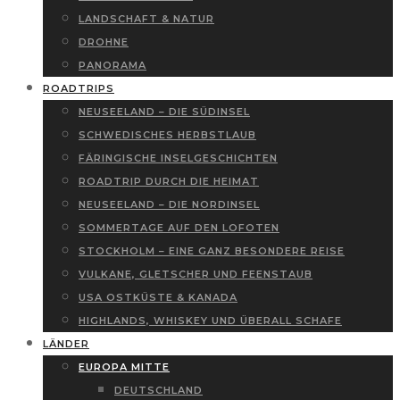
LANDSCHAFT & NATUR
DROHNE
PANORAMA
ROADTRIPS
NEUSEELAND – DIE SÜDINSEL
SCHWEDISCHES HERBSTLAUB
FÄRINGISCHE INSELGESCHICHTEN
ROADTRIP DURCH DIE HEIMAT
NEUSEELAND – DIE NORDINSEL
SOMMERTAGE AUF DEN LOFOTEN
STOCKHOLM – EINE GANZ BESONDERE REISE
VULKANE, GLETSCHER UND FEENSTAUB
USA OSTKÜSTE & KANADA
HIGHLANDS, WHISKEY UND ÜBERALL SCHAFE
LÄNDER
EUROPA MITTE
DEUTSCHLAND