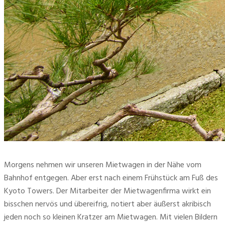
Morgens nehmen wir unseren Mietwagen in der Nähe vom
Bahnhof entgegen. Aber erst nach einem Frühstück am Fuß des
Kyoto Towers. Der Mitarbeiter der Mietwagenfirma wirkt ein
bisschen nervös und übereifrig, notiert aber äußerst akribisch
jeden noch so kleinen Kratzer am Mietwagen. Mit vielen Bildern