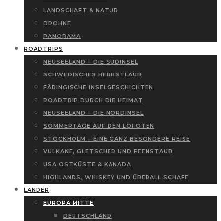
LANDSCHAFT & NATUR
DROHNE
PANORAMA
ROADTRIPS
NEUSEELAND – DIE SÜDINSEL
SCHWEDISCHES HERBSTLAUB
FÄRINGISCHE INSELGESCHICHTEN
ROADTRIP DURCH DIE HEIMAT
NEUSEELAND – DIE NORDINSEL
SOMMERTAGE AUF DEN LOFOTEN
STOCKHOLM – EINE GANZ BESONDERE REISE
VULKANE, GLETSCHER UND FEENSTAUB
USA OSTKÜSTE & KANADA
HIGHLANDS, WHISKEY UND ÜBERALL SCHAFE
LÄNDER
EUROPA MITTE
DEUTSCHLAND