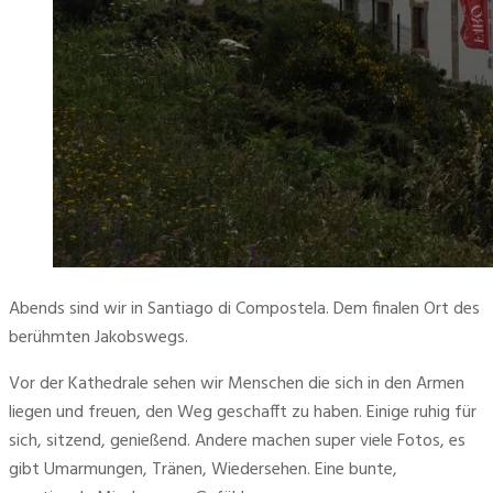
Abends sind wir in Santiago di Compostela. Dem finalen Ort des 
berühmten Jakobswegs.
Vor der Kathedrale sehen wir Menschen die sich in den Armen 
liegen und freuen, den Weg geschafft zu haben. Einige ruhig für 
sich, sitzend, genießend. Andere machen super viele Fotos, es 
gibt Umarmungen, Tränen, Wiedersehen. Eine bunte, 