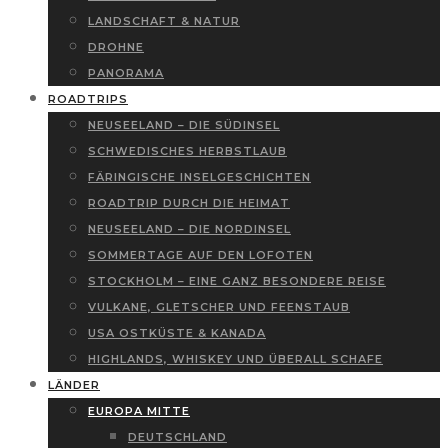
LANDSCHAFT & NATUR
DROHNE
PANORAMA
ROADTRIPS
NEUSEELAND – DIE SÜDINSEL
SCHWEDISCHES HERBSTLAUB
FÄRINGISCHE INSELGESCHICHTEN
ROADTRIP DURCH DIE HEIMAT
NEUSEELAND – DIE NORDINSEL
SOMMERTAGE AUF DEN LOFOTEN
STOCKHOLM – EINE GANZ BESONDERE REISE
VULKANE, GLETSCHER UND FEENSTAUB
USA OSTKÜSTE & KANADA
HIGHLANDS, WHISKEY UND ÜBERALL SCHAFE
LÄNDER
EUROPA MITTE
DEUTSCHLAND