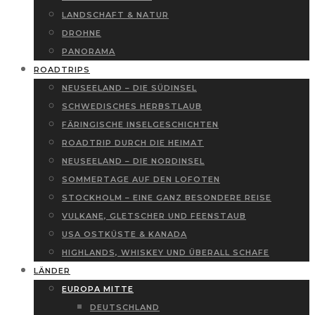
LANDSCHAFT & NATUR
DROHNE
PANORAMA
ROADTRIPS
NEUSEELAND – DIE SÜDINSEL
SCHWEDISCHES HERBSTLAUB
FÄRINGISCHE INSELGESCHICHTEN
ROADTRIP DURCH DIE HEIMAT
NEUSEELAND – DIE NORDINSEL
SOMMERTAGE AUF DEN LOFOTEN
STOCKHOLM – EINE GANZ BESONDERE REISE
VULKANE, GLETSCHER UND FEENSTAUB
USA OSTKÜSTE & KANADA
HIGHLANDS, WHISKEY UND ÜBERALL SCHAFE
LÄNDER
EUROPA MITTE
DEUTSCHLAND