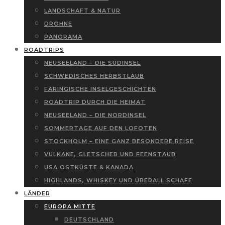
LANDSCHAFT & NATUR
DROHNE
PANORAMA
ROADTRIPS
NEUSEELAND – DIE SÜDINSEL
SCHWEDISCHES HERBSTLAUB
FÄRINGISCHE INSELGESCHICHTEN
ROADTRIP DURCH DIE HEIMAT
NEUSEELAND – DIE NORDINSEL
SOMMERTAGE AUF DEN LOFOTEN
STOCKHOLM – EINE GANZ BESONDERE REISE
VULKANE, GLETSCHER UND FEENSTAUB
USA OSTKÜSTE & KANADA
HIGHLANDS, WHISKEY UND ÜBERALL SCHAFE
LÄNDER
EUROPA MITTE
DEUTSCHLAND