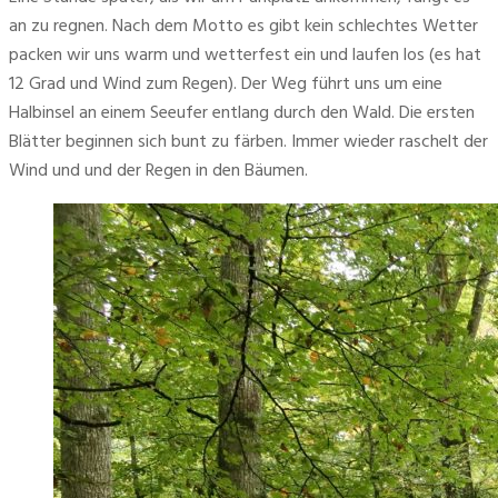
an zu regnen. Nach dem Motto es gibt kein schlechtes Wetter 
packen wir uns warm und wetterfest ein und laufen los (es hat 
12 Grad und Wind zum Regen). Der Weg führt uns um eine 
Halbinsel an einem Seeufer entlang durch den Wald. Die ersten 
Blätter beginnen sich bunt zu färben. Immer wieder raschelt der 
Wind und und der Regen in den Bäumen. 