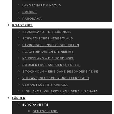
LANDSCHAFT & NATUR
DROHNE
PANORAMA
ROADTRIPS
NEUSEELAND – DIE SÜDINSEL
SCHWEDISCHES HERBSTLAUB
FÄRINGISCHE INSELGESCHICHTEN
ROADTRIP DURCH DIE HEIMAT
NEUSEELAND – DIE NORDINSEL
SOMMERTAGE AUF DEN LOFOTEN
STOCKHOLM – EINE GANZ BESONDERE REISE
VULKANE, GLETSCHER UND FEENSTAUB
USA OSTKÜSTE & KANADA
HIGHLANDS, WHISKEY UND ÜBERALL SCHAFE
LÄNDER
EUROPA MITTE
DEUTSCHLAND