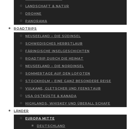
LANDSCHAFT & NATUR
DROHNE
PANORAMA
ROADTRIPS
NEUSEELAND – DIE SÜDINSEL
SCHWEDISCHES HERBSTLAUB
FÄRINGISCHE INSELGESCHICHTEN
ROADTRIP DURCH DIE HEIMAT
NEUSEELAND – DIE NORDINSEL
SOMMERTAGE AUF DEN LOFOTEN
STOCKHOLM – EINE GANZ BESONDERE REISE
VULKANE, GLETSCHER UND FEENSTAUB
USA OSTKÜSTE & KANADA
HIGHLANDS, WHISKEY UND ÜBERALL SCHAFE
LÄNDER
EUROPA MITTE
DEUTSCHLAND