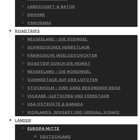
LANDSCHAFT & NATUR
DROHNE
PANORAMA
ROADTRIPS
NEUSEELAND – DIE SÜDINSEL
SCHWEDISCHES HERBSTLAUB
FÄRINGISCHE INSELGESCHICHTEN
ROADTRIP DURCH DIE HEIMAT
NEUSEELAND – DIE NORDINSEL
SOMMERTAGE AUF DEN LOFOTEN
STOCKHOLM – EINE GANZ BESONDERE REISE
VULKANE, GLETSCHER UND FEENSTAUB
USA OSTKÜSTE & KANADA
HIGHLANDS, WHISKEY UND ÜBERALL SCHAFE
LÄNDER
EUROPA MITTE
DEUTSCHLAND