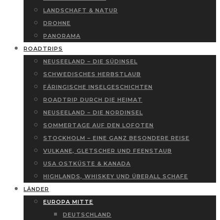
LANDSCHAFT & NATUR
DROHNE
PANORAMA
ROADTRIPS
NEUSEELAND – DIE SÜDINSEL
SCHWEDISCHES HERBSTLAUB
FÄRINGISCHE INSELGESCHICHTEN
ROADTRIP DURCH DIE HEIMAT
NEUSEELAND – DIE NORDINSEL
SOMMERTAGE AUF DEN LOFOTEN
STOCKHOLM – EINE GANZ BESONDERE REISE
VULKANE, GLETSCHER UND FEENSTAUB
USA OSTKÜSTE & KANADA
HIGHLANDS, WHISKEY UND ÜBERALL SCHAFE
LÄNDER
EUROPA MITTE
DEUTSCHLAND