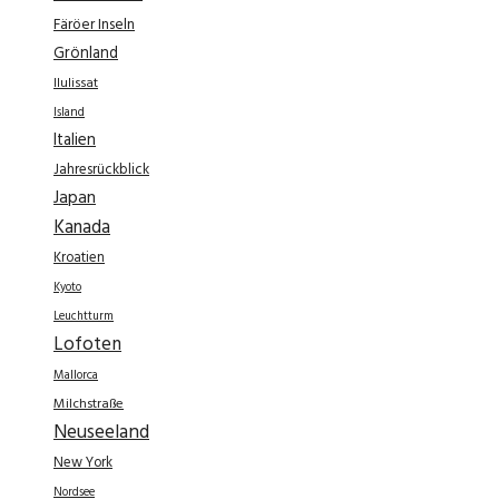
Färöer Inseln
Grönland
Ilulissat
Island
Italien
Jahresrückblick
Japan
Kanada
Kroatien
Kyoto
Leuchtturm
Lofoten
Mallorca
Milchstraße
Neuseeland
New York
Nordsee