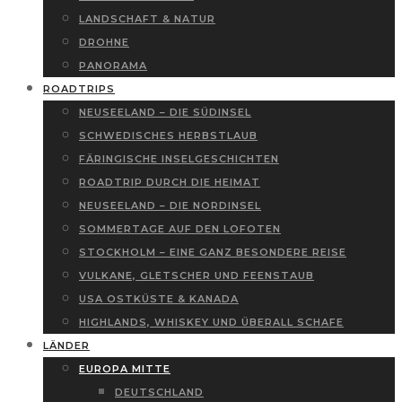
LANDSCHAFT & NATUR
DROHNE
PANORAMA
ROADTRIPS
NEUSEELAND – DIE SÜDINSEL
SCHWEDISCHES HERBSTLAUB
FÄRINGISCHE INSELGESCHICHTEN
ROADTRIP DURCH DIE HEIMAT
NEUSEELAND – DIE NORDINSEL
SOMMERTAGE AUF DEN LOFOTEN
STOCKHOLM – EINE GANZ BESONDERE REISE
VULKANE, GLETSCHER UND FEENSTAUB
USA OSTKÜSTE & KANADA
HIGHLANDS, WHISKEY UND ÜBERALL SCHAFE
LÄNDER
EUROPA MITTE
DEUTSCHLAND