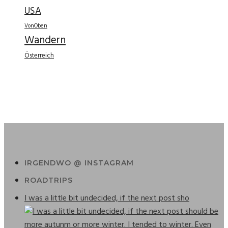
USA
VonOben
Wandern
Österreich
IRGENDWO @ INSTAGRAM
ROADTRIPS
I was a little bit undecided, if the next post sho