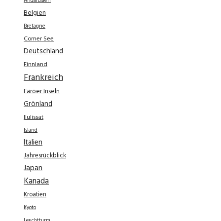
Andalusien
Belgien
Bretagne
Comer See
Deutschland
Finnland
Frankreich
Färöer Inseln
Grönland
Ilulissat
Island
Italien
Jahresrückblick
Japan
Kanada
Kroatien
Kyoto
Leuchtturm