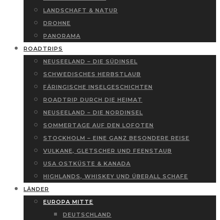
LANDSCHAFT & NATUR
DROHNE
PANORAMA
ROADTRIPS
NEUSEELAND – DIE SÜDINSEL
SCHWEDISCHES HERBSTLAUB
FÄRINGISCHE INSELGESCHICHTEN
ROADTRIP DURCH DIE HEIMAT
NEUSEELAND – DIE NORDINSEL
SOMMERTAGE AUF DEN LOFOTEN
STOCKHOLM – EINE GANZ BESONDERE REISE
VULKANE, GLETSCHER UND FEENSTAUB
USA OSTKÜSTE & KANADA
HIGHLANDS, WHISKEY UND ÜBERALL SCHAFE
LÄNDER
EUROPA MITTE
DEUTSCHLAND