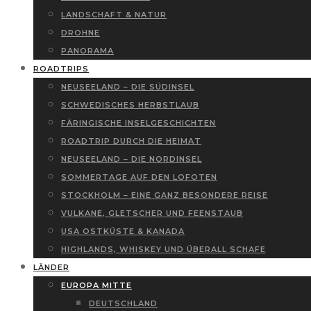
LANDSCHAFT & NATUR
DROHNE
PANORAMA
ROADTRIPS
NEUSEELAND – DIE SÜDINSEL
SCHWEDISCHES HERBSTLAUB
FÄRINGISCHE INSELGESCHICHTEN
ROADTRIP DURCH DIE HEIMAT
NEUSEELAND – DIE NORDINSEL
SOMMERTAGE AUF DEN LOFOTEN
STOCKHOLM – EINE GANZ BESONDERE REISE
VULKANE, GLETSCHER UND FEENSTAUB
USA OSTKÜSTE & KANADA
HIGHLANDS, WHISKEY UND ÜBERALL SCHAFE
LÄNDER
EUROPA MITTE
DEUTSCHLAND