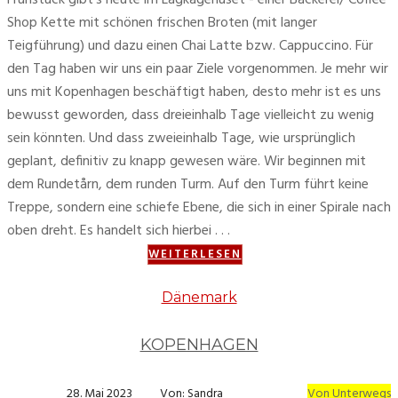
Frühstück gibt's heute im Lagkagehuset - einer Bäckerei/ Coffee
Shop Kette mit schönen frischen Broten (mit langer
Teigführung) und dazu einen Chai Latte bzw. Cappuccino. Für
den Tag haben wir uns ein paar Ziele vorgenommen. Je mehr wir
uns mit Kopenhagen beschäftigt haben, desto mehr ist es uns
bewusst geworden, dass dreieinhalb Tage vielleicht zu wenig
sein könnten. Und dass zweieinhalb Tage, wie ursprünglich
geplant, definitiv zu knapp gewesen wäre. Wir beginnen mit
dem Rundetårn, dem runden Turm. Auf den Turm führt keine
Treppe, sondern eine schiefe Ebene, die sich in einer Spirale nach
oben dreht. Es handelt sich hierbei . . .
WEITERLESEN
Dänemark
KOPENHAGEN
28. Mai 2023
Von: Sandra
Von Unterwegs