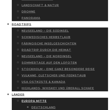
LANDSCHAFT & NATUR
DROHNE
PANORAMA
ROADTRIPS
NEUSEELAND – DIE SÜDINSEL
SCHWEDISCHES HERBSTLAUB
FÄRINGISCHE INSELGESCHICHTEN
ROADTRIP DURCH DIE HEIMAT
NEUSEELAND – DIE NORDINSEL
SOMMERTAGE AUF DEN LOFOTEN
STOCKHOLM – EINE GANZ BESONDERE REISE
VULKANE, GLETSCHER UND FEENSTAUB
USA OSTKÜSTE & KANADA
HIGHLANDS, WHISKEY UND ÜBERALL SCHAFE
LÄNDER
EUROPA MITTE
DEUTSCHLAND