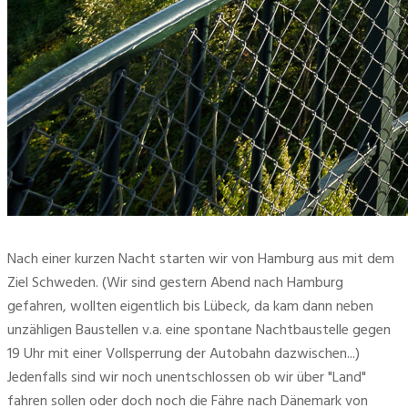
Nach einer kurzen Nacht starten wir von Hamburg aus mit dem
Ziel Schweden. (Wir sind gestern Abend nach Hamburg
gefahren, wollten eigentlich bis Lübeck, da kam dann neben
unzähligen Baustellen v.a. eine spontane Nachtbaustelle gegen
19 Uhr mit einer Vollsperrung der Autobahn dazwischen...)
Jedenfalls sind wir noch unentschlossen ob wir über "Land"
fahren sollen oder doch noch die Fähre nach Dänemark von