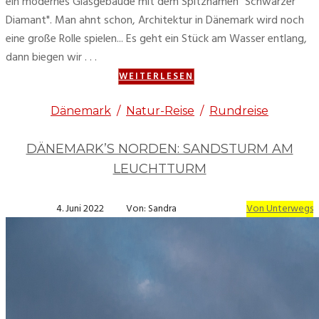
ein modernes Glasgebäude mit dem Spitznamen "Schwarzer
Diamant". Man ahnt schon, Architektur in Dänemark wird noch
eine große Rolle spielen... Es geht ein Stück am Wasser entlang,
dann biegen wir . . .
WEITERLESEN
Dänemark
/
Natur-Reise
/
Rundreise
DÄNEMARK’S NORDEN: SANDSTURM AM
LEUCHTTURM
4. Juni 2022
Von: Sandra
Von Unterwegs