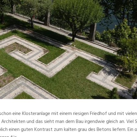
schon eine Klosteranlage mit einem riesigen Friedhof und mit viel
Architekten und das sieht man dem Bau irgendwie gleich an. Viel S
farblich einen guten Kontrast zum kalten grau des Betons liefern. E