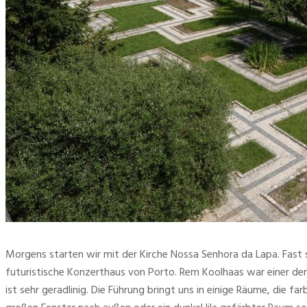
Morgens starten wir mit der Kirche Nossa Senhora da Lapa. Fast 
futuristische Konzerthaus von Porto. Rem Koolhaas war einer der 
ist sehr geradlinig. Die Führung bringt uns in einige Räume, die 