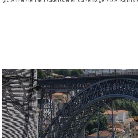
großen Fenster nach außen oder ein dunkel lila gefärbter Raum sorg