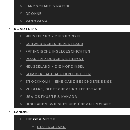
LANDSCHAFT & NATUR
DROHNE
PANORAMA
ROADTRIPS
NEUSEELAND – DIE SÜDINSEL
SCHWEDISCHES HERBSTLAUB
FÄRINGISCHE INSELGESCHICHTEN
ROADTRIP DURCH DIE HEIMAT
NEUSEELAND – DIE NORDINSEL
SOMMERTAGE AUF DEN LOFOTEN
STOCKHOLM – EINE GANZ BESONDERE REISE
VULKANE, GLETSCHER UND FEENSTAUB
USA OSTKÜSTE & KANADA
HIGHLANDS, WHISKEY UND ÜBERALL SCHAFE
LÄNDER
EUROPA MITTE
DEUTSCHLAND