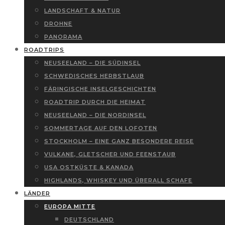
LANDSCHAFT & NATUR
DROHNE
PANORAMA
ROADTRIPS
NEUSEELAND – DIE SÜDINSEL
SCHWEDISCHES HERBSTLAUB
FÄRINGISCHE INSELGESCHICHTEN
ROADTRIP DURCH DIE HEIMAT
NEUSEELAND – DIE NORDINSEL
SOMMERTAGE AUF DEN LOFOTEN
STOCKHOLM – EINE GANZ BESONDERE REISE
VULKANE, GLETSCHER UND FEENSTAUB
USA OSTKÜSTE & KANADA
HIGHLANDS, WHISKEY UND ÜBERALL SCHAFE
LÄNDER
EUROPA MITTE
DEUTSCHLAND