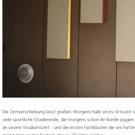
Die Zeitverschiebung lässt grüßen. Morgens halb sechs Ortszeit
viele sportliche Studierende, die morgens schon ihr Runde joggen.
an unsere Studiumszeit - und die ersten Fachbücher die wir hatte